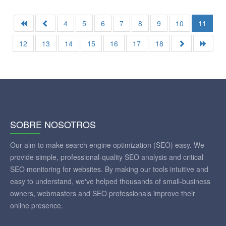
4
5
6
7
8
9
10
11
12
13
14
15
16
17
18
SOBRE NOSOTROS
Our aim to make search engine optimization (SEO) easy. We
provide simple, professional-quality SEO analysis and critical
SEO monitoring for websites. By making our tools intuitive and
easy to understand, we've helped thousands of small-business
owners, webmasters and SEO professionals improve their
online presence.