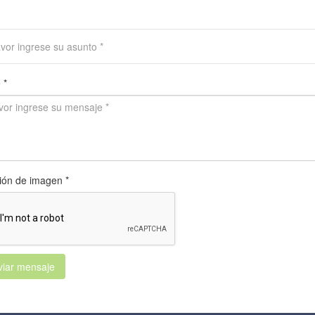
 *
ción de imagen *
iar mensaje