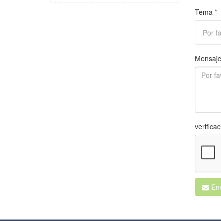
Tema *
Mensaje
verifica
Env