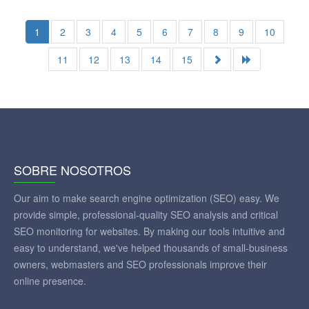
1
2
3
4
5
6
7
8
9
10
11
12
13
14
15
SOBRE NOSOTROS
Our aim to make search engine optimization (SEO) easy. We
provide simple, professional-quality SEO analysis and critical
SEO monitoring for websites. By making our tools intuitive and
easy to understand, we've helped thousands of small-business
owners, webmasters and SEO professionals improve their
online presence.