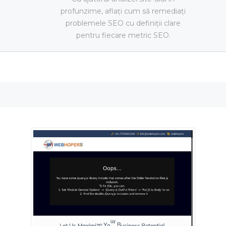
profunzime, aflați cum să remediați
problemele SEO cu definiții clare
pentru fiecare metric SEO.