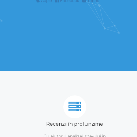
Apple
Facebook
Yahoo
Recenzii în profunzime
Cu ajutorul analizei site-ului în