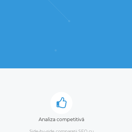
Analiza competitivă
Side-by-side comparații SEO cu