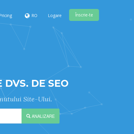
Înscrie-te
Pricing
RO
Logare
 DVS. DE SEO
nutului Site-Ului.
ANALIZARE