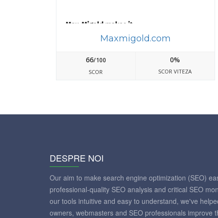
Maxmigold.com
66
0%
/100
SCOR VITEZA
SCOR
DESPRE NOI
Our aim to make search engine optimization (SEO) eas
professional-quality SEO analysis and critical SEO mon
our tools intuitive and easy to understand, we've help
owners, webmasters and SEO professionals improve th