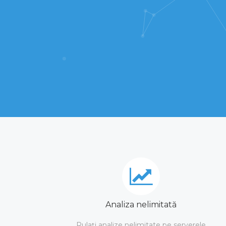
Analiza nelimitată
Rulați analize nelimitate pe serverele