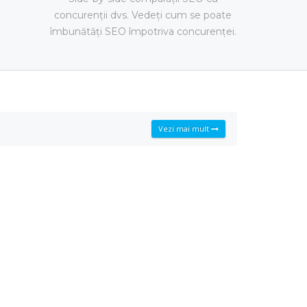
concurenții dvs. Vedeți cum se poate
îmbunătăți SEO împotriva concurenței.
Vezi mai mult