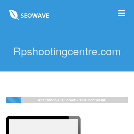
SEOWAVE
Rpshootingcentre.com
Analizando el sitio web -
12%
Completar