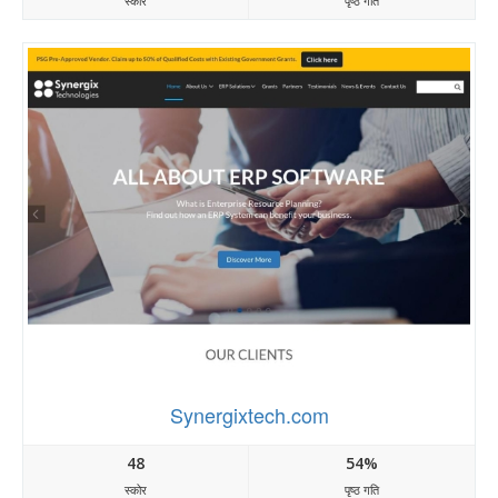
स्कोर
पृष्ठ गति
Synergixtech.com
48
54%
स्कोर
पृष्ठ गति