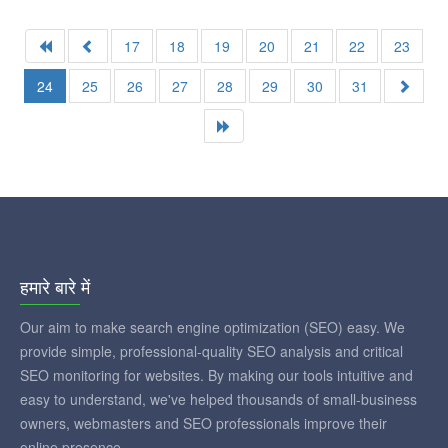
17
18
19
20
21
22
23
24
25
26
27
28
29
30
31
हमारे बारे में
Our aim to make search engine optimization (SEO) easy. We
provide simple, professional-quality SEO analysis and critical
SEO monitoring for websites. By making our tools intuitive and
easy to understand, we've helped thousands of small-business
owners, webmasters and SEO professionals improve their
online presence.