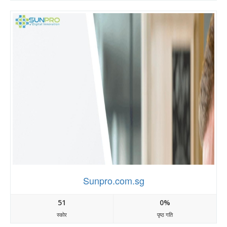
Sunpro.com.sg
51
0%
स्कोर
पृष्ठ गति