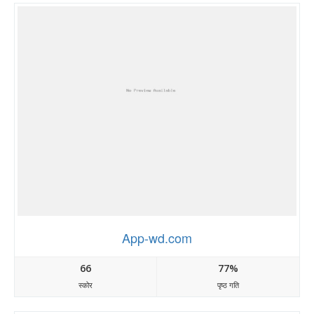
App-wd.com
66
77%
स्कोर
पृष्ठ गति