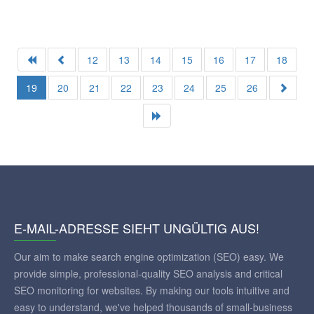
12
13
14
15
16
17
18
19
20
21
22
23
24
25
26
E-MAIL-ADRESSE SIEHT UNGÜLTIG AUS!
Our aim to make search engine optimization (SEO) easy. We
provide simple, professional-quality SEO analysis and critical
SEO monitoring for websites. By making our tools intuitive and
easy to understand, we've helped thousands of small-business