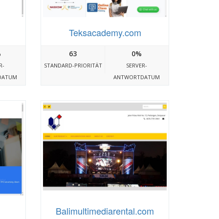
Teksacademy.com
%
63
0%
R-
STANDARD-PRIORITÄT
SERVER-
DATUM
ANTWORTDATUM
Balimultimediarental.com