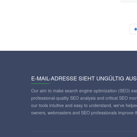
E-MAIL-ADRESSE SIEHT UNGÜLTIG AUS
Our aim to make search engine optimization (SEO) eas
professional-quality SEO analysis and critical SEO mon
our tools intuitive and easy to understand, we've help
owners, webmasters and SEO professionals improve th