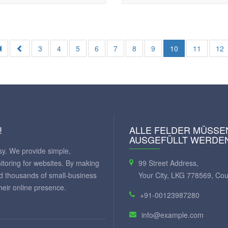
3
4
5
6
7
8
9
10
11
12
!
ALLE FELDER MÜSSE
AUSGEFÜLLT WERDE
y. We provide simple,
itoring for websites. By making
99 Street Address,
ed thousands of small-business
Your City, LKG 778569, Cou
eir online presence.
+91-00123987280
info@example.com