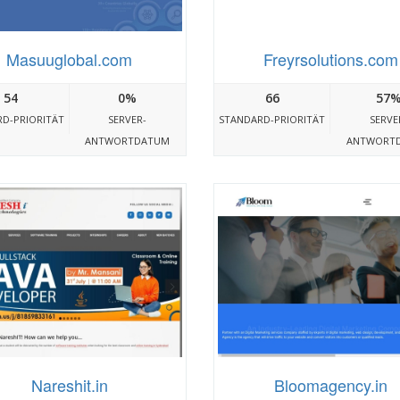
Masuuglobal.com
Freyrsolutions.com
54
0%
66
57
D-PRIORITÄT
SERVER-
STANDARD-PRIORITÄT
SERVE
ANTWORTDATUM
ANTWORT
Nareshit.in
Bloomagency.in