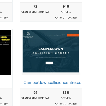
72
94%
R-
STANDARD-PRIORITÄT
SERVER-
DATUM
ANTWORTDATUM
Camperdowncollisioncentre.com.au
69
83%
R-
STANDARD-PRIORITÄT
SERVER-
DATUM
ANTWORTDATUM