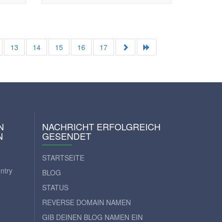
13
14
15
16
17
N
NACHRICHT ERFOLGREICH
N
GESENDET
STARTSEITE
ntry
BLOG
STATUS
REVERSE DOMAIN NAMEN
GIB DEINEN BLOG NAMEN EIN