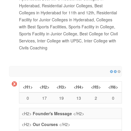
Hyderabad, Residential Junior Colleges, Best
Colleges in Hyderabad for 11th and 12th, Residential
Facility for Junior Colleges in Hyderabad, Colleges
with Best Sports Facilities, Sports Facility in College,
Sports Facility in Junior College, Best College for Civil
Services, Inter College with UPSC, Inter College with
Civils Coaching
<H1>
<H2>
<H3>
<H4>
<H5>
<H6>
0
17
19
13
2
0
<H2>
Founder's Message
</H2>
<H2>
Our Courses
</H2>