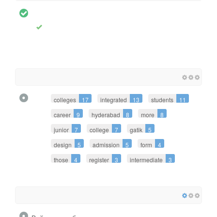
colleges
17
integrated
13
students
11
career
9
hyderabad
8
more
8
junior
7
college
7
gatik
5
design
5
admission
5
form
4
those
4
register
3
intermediate
3