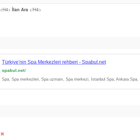
<H4>
İlan Ara
</H4>
Türkiye'nin Spa Merkezleri rehberi - Spabul.net
spabul.net
/
Spa, Spa merkezleri, Spa uzmanı, Spa merkezi, İstanbul Spa, Ankara Spa, İz