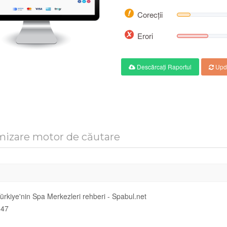
Corecții
Erori
Descărcați Raportul
Upd
mizare motor de căutare
ürkiye'nin Spa Merkezleri rehberi - Spabul.net
47