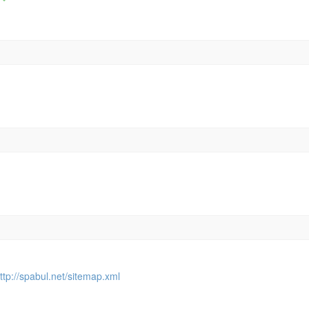
ttp://spabul.net/sitemap.xml