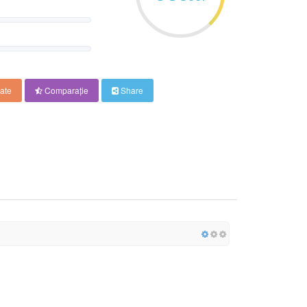
ate
Comparaţie
Share