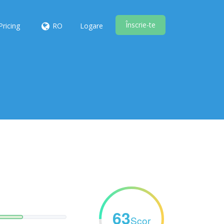
Înscrie-te
Pricing
RO
Logare
63
Scor