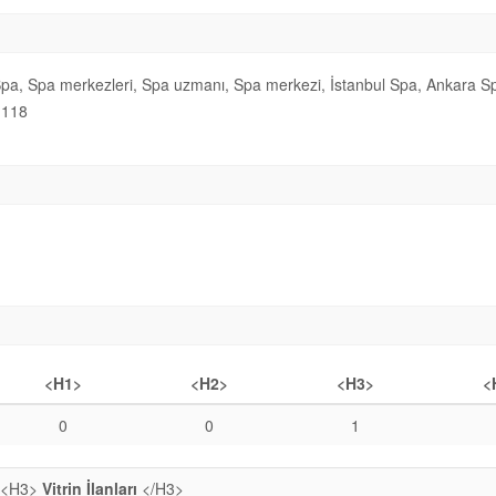
pa, Spa merkezleri, Spa uzmanı, Spa merkezi, İstanbul Spa, Ankara Spa,
118
<H1>
<H2>
<H3>
<
0
0
1
<H3>
Vitrin İlanları
</H3>