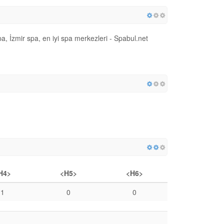
 İzmir spa, en iyi spa merkezleri - Spabul.net
H4>
<H5>
<H6>
1
0
0