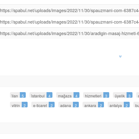
https://spabul.net/uploads/images/2022/11/30/spauzmani-com-6387c4
https://spabul.net/uploads/images/2022/11/30/spauzmani-com-6387c
https://spabul.net/uploads/images/2022/11/30/aradigin-masaj-hizmeti
i̇lan
5
i̇stanbul
4
mağaza
4
hizmetleri
3
üyelik
3
vitrin
2
e-ticaret
2
adana
2
ankara
2
antalya
2
bu