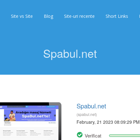
Site vs Site
Blog
Site-uri recente
Short Links
Spabul.net
Spabul.net
(spabul.net)
February, 21 2023 08:09:29 PM
Verificat