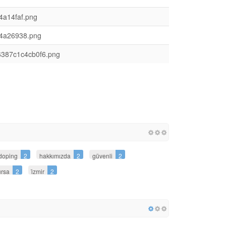
4a14faf.png
44a26938.png
-6387c1c4cb0f6.png
doping
2
hakkımızda
2
güvenli
2
rsa
2
i̇zmir
2