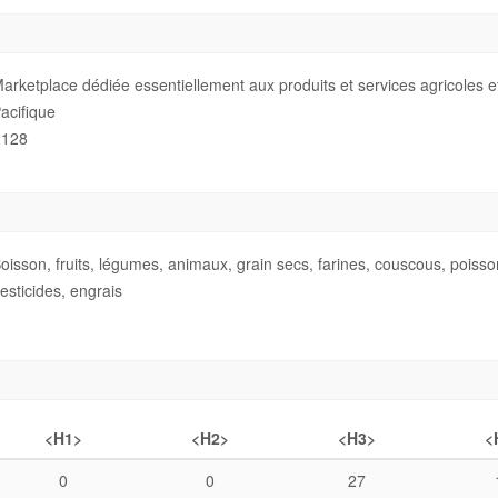
arketplace dédiée essentiellement aux produits et services agricoles e
acifique
128
oisson, fruits, légumes, animaux, grain secs, farines, couscous, poisson
esticides, engrais
<H1>
<H2>
<H3>
<
0
0
27