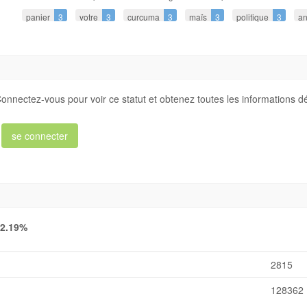
panier
3
votre
3
curcuma
3
maïs
3
politique
3
an
onnectez-vous pour voir ce statut et obtenez toutes les informations dét
se connecter
2.19%
2815
128362