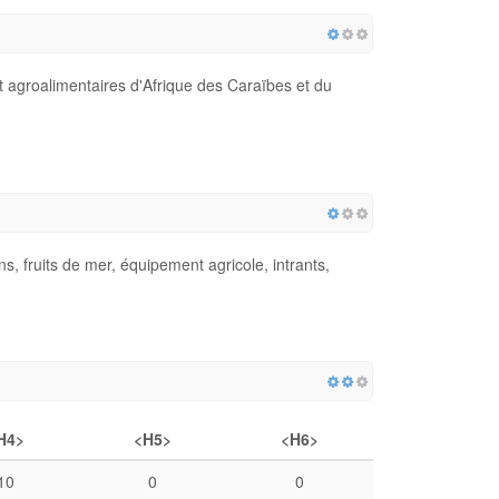
t agroalimentaires d'Afrique des Caraïbes et du
s, fruits de mer, équipement agricole, intrants,
H4>
<H5>
<H6>
10
0
0