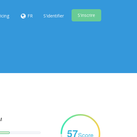
S'inscrire
icing
FR
S'identifier
M
57
Score