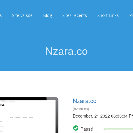
s
Site vs site
Blog
Sites récents
Short Links
Pr
Nzara.co
Nzara.co
(nzara.co)
December, 21 2022 06:33:34 P
Passé