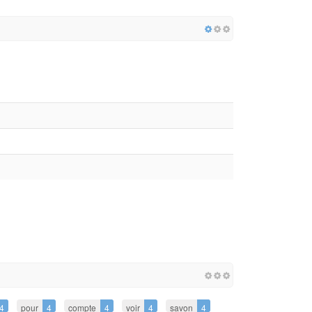
4
pour
4
compte
4
voir
4
savon
4