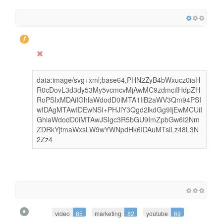
data:image/svg+xml;base64,PHN2ZyB4bWxucz0iaH
R0cDovL3d3dy53My5vcmcvMjAwMC9zdmciIHdpZH
RoPSIxMDAiIGhlaWdodD0iMTA1IiB2aWV3Qm94PSI
wIDAgMTAwIDEwNSI+PHJlY3Qgd2lkdGg9IjEwMCUiI
GhlaWdodD0iMTAwJSIgc3R5bGU9ImZpbGw6I2Nm
ZDRkYjtmaWxsLW9wYWNpdHk6IDAuMTsiLz48L3N
2Zz4=
video
85
marketing
82
youtube
69