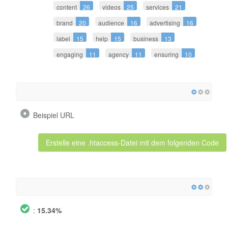
content
26
videos
25
services
21
brand
20
audience
16
advertising
16
label
15
help
15
business
13
engaging
11
agency
11
ensuring
10
Beispiel URL
Erstelle eine .htaccess-Datei mit dem folgenden Code
:
15.34%