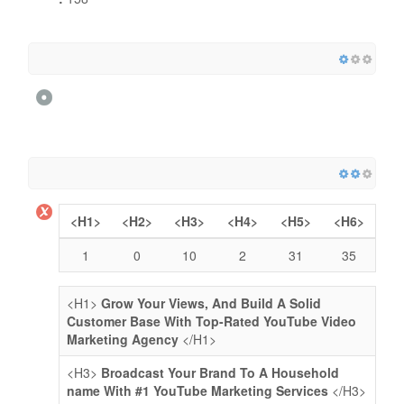
<H1>
<H2>
<H3>
<H4>
<H5>
<H6>
1
0
10
2
31
35
<H1>
Grow Your Views, And Build A Solid
Customer Base With Top-Rated YouTube Video
Marketing Agency
</H1>
<H3>
Broadcast Your Brand To A Household
name With #1 YouTube Marketing Services
</H3>