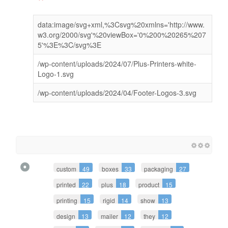
data:image/svg+xml,%3Csvg%20xmlns='http://www.
w3.org/2000/svg'%20viewBox='0%200%20265%207
5'%3E%3C/svg%3E
/wp-content/uploads/2024/07/Plus-Printers-white-
Logo-1.svg
/wp-content/uploads/2024/04/Footer-Logos-3.svg
custom
49
boxes
33
packaging
27
printed
22
plus
18
product
15
printing
15
rigid
14
show
13
design
13
mailer
12
they
12