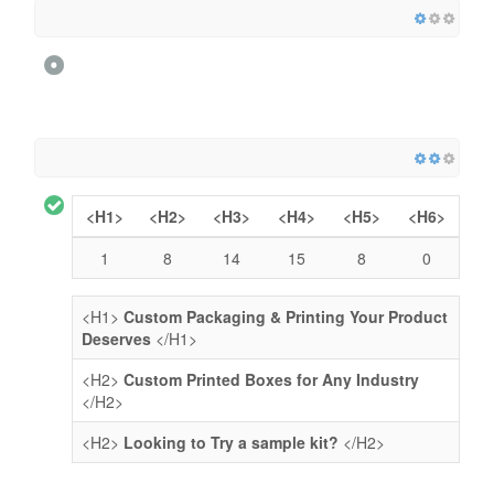
<H1>
<H2>
<H3>
<H4>
<H5>
<H6>
1
8
14
15
8
0
<H1>
Custom Packaging & Printing Your Product
Deserves
</H1>
<H2>
Custom Printed Boxes for Any Industry
</H2>
<H2>
Looking to Try a sample kit?
</H2>