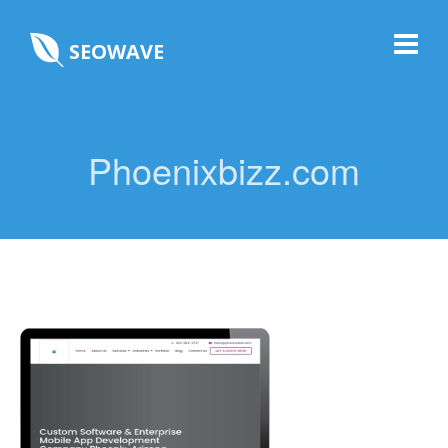
SEOWAVE
Phoenixbizz.com