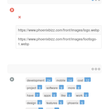
https://www.phoenixbizz.com/front/images/logo.webp
https://www.phoenixbizz.com/front/images/footlogo-
1.webp
development
24
mobile
14
cost
12
project
9
software
9
more
8
have
7
apps
6
like
6
work
6
design
6
features
5
phoenix
5