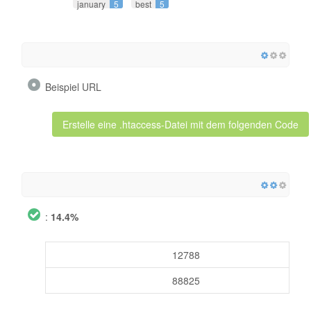
january
5
best
5
Beispiel URL
Erstelle eine .htaccess-Datei mit dem folgenden Code
:
14.4%
12788
88825