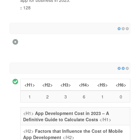
app for business in 2023.
:
128
<H1>
<H2>
<H3>
<H4>
<H5>
<H6>
1
2
3
6
1
0
<H1>
App Development Cost in 2023 – A
Definitive Guide to Calculate Costs
</H1>
<H2>
Factors that Influence the Cost of Mobile
App Development
</H2>