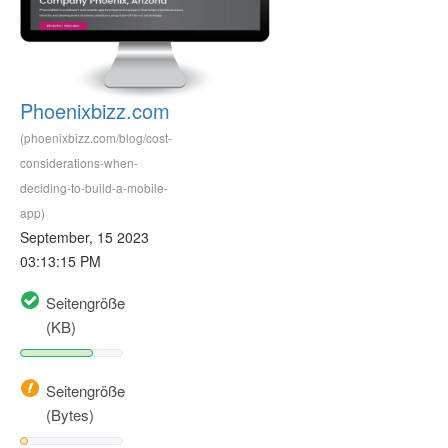
Phoenixbizz.com
(phoenixbizz.com/blog/cost-
considerations-when-
deciding-to-build-a-mobile-
app)
September, 15 2023
03:13:15 PM
Seitengröße
(KB)
Seitengröße
(Bytes)