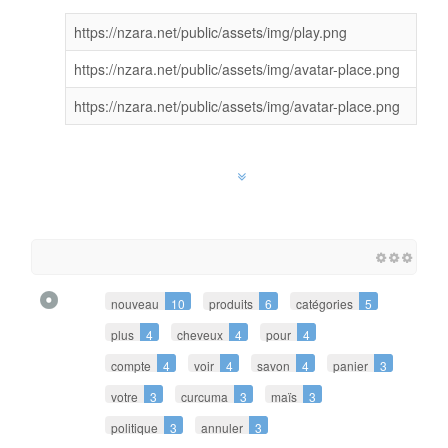
https://nzara.net/public/assets/img/play.png
https://nzara.net/public/assets/img/avatar-place.png
https://nzara.net/public/assets/img/avatar-place.png
nouveau
10
produits
6
catégories
5
plus
4
cheveux
4
pour
4
compte
4
voir
4
savon
4
panier
3
votre
3
curcuma
3
maïs
3
politique
3
annuler
3