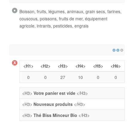
Boisson, fruits, légumes, animaux, grain secs, farines,
couscous, poissons, fruits de mer, équipement
agricole, intrants, pesticides, engrais
<H1>
<H2>
<H3>
<H4>
<H5>
<H6>
0
0
27
10
0
0
<H3>
Votre panier est vide
</H3>
<H3>
Nouveaux produits
</H3>
<H3>
Thé Biss Minceur Bio
</H3>