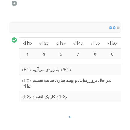
<H1>
<H2>
<H3>
<H4>
<H5>
<H6>
1
3
5
7
0
0
<H1>
به زودی می‌آییم
</H1>
<H2>
در حال بروزرسانی و بهینه سازی سایت هستیم.
</H2>
<H2>
کلینیک اقتصاد
</H2>