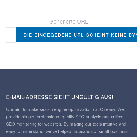
Generierte URL
DIE EINGEGEBENE URL SCHEINT KEINE DY
E-MAIL-ADRESSE SIEHT UNGÜLTIG AUS!
Our aim to make search engine optimization (SEO) easy. We
provide simple, professional-quality SEO analysis and critical
SEO monitoring for websites. By making our tools intuitive and
easy to understand, we've helped thousands of small-business