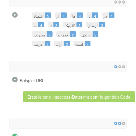
اقتصاد
5
از
4
ها
4
با
4
در
4
به
4
تا
3
کلینیک
3
ارسال
3
مدیریت
2
خدمات
2
بانکی،
2
عرصه
2
ارائه
2
است
2
Beispiel URL
Erstelle eine .htaccess-Datei mit dem folgenden Code