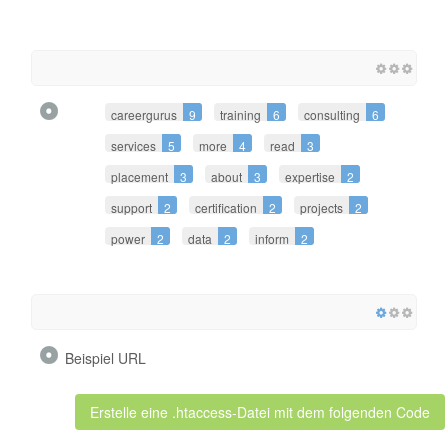
careergurus
9
training
6
consulting
6
services
5
more
4
read
3
placement
3
about
3
expertise
2
support
2
certification
2
projects
2
power
2
data
2
inform
2
Beispiel URL
Erstelle eine .htaccess-Datei mit dem folgenden Code