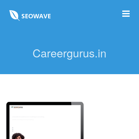
SEOWAVE
Careergurus.in