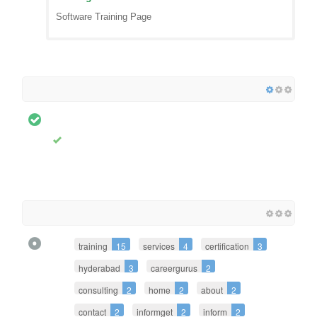
Software Training Page
training
15
services
4
certification
3
hyderabad
3
careergurus
2
consulting
2
home
2
about
2
contact
2
informget
2
inform
2