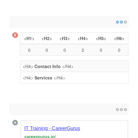
<H1>
<H2>
<H3>
<H4>
<H5>
<H6>
0
0
0
2
0
0
<H4>
Contact Info
</H4>
<H4>
Services
</H4>
IT Training - CareerGurus
careergurus.in
/