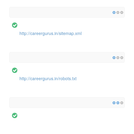
http://careergurus.in/sitemap.xml
http://careergurus.in/robots.txt