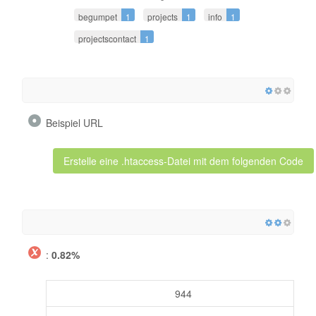
begumpet
1
projects
1
info
1
projectscontact
1
Beispiel URL
Erstelle eine .htaccess-Datei mit dem folgenden Code
:
0.82%
944