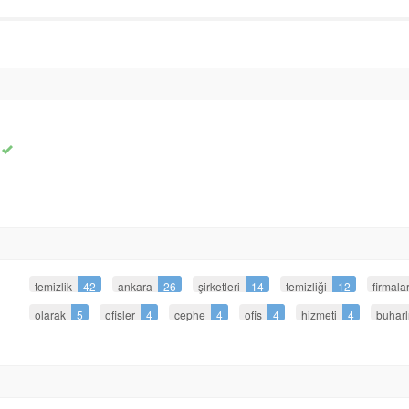
temizlik
42
ankara
26
şirketleri
14
temizliği
12
firmalar
olarak
5
ofisler
4
cephe
4
ofis
4
hizmeti
4
buharl