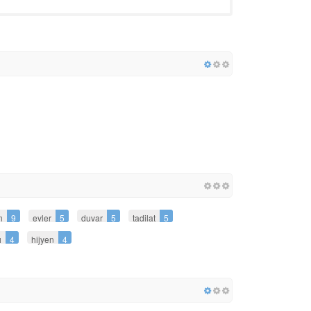
ı
9
evler
5
duvar
5
tadilat
5
ı
4
hijyen
4