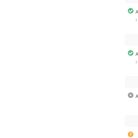
A
:
A
:
A