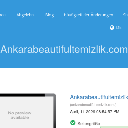
ools
Abgelehnt
Blog
Häufigkeit der Änderungen
Sh
DE
Ankarabeautifultemizlik.com
Ankarabeautifultemizli
(ankarabeautifultemizlik.com/)
April, 11 2026 08:54:57 PM
Seitengröße